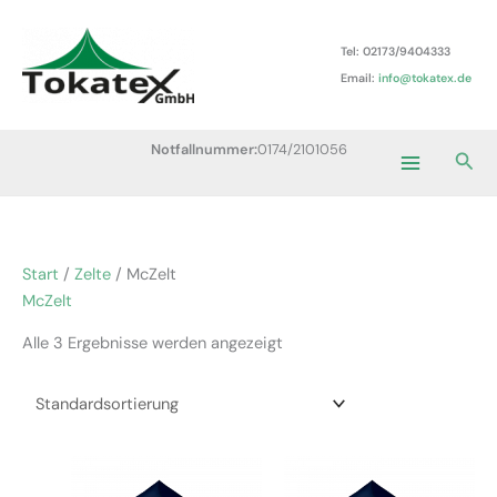
Zum
Main
Inhalt
Tel: 02173/9404333
Menu
springen
Email:
info@tokatex.de
Notfallnummer:
0174/2101056
Suc
Start
/
Zelte
/ McZelt
McZelt
Alle 3 Ergebnisse werden angezeigt
Dieses
Dieses
Produkt
Produkt