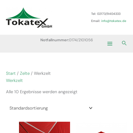
Zum
Main
Inhalt
Tel: 02173/9404333
Menu
springen
Email:
info@tokatex.de
Notfallnummer:
0174/2101056
Suc
Start
/
Zelte
/ Werkzelt
Werkzelt
Alle 10 Ergebnisse werden angezeigt
Preisspanne:
Preisspa
Dieses
Dieses
367,00 €
695,00 
Produkt
Produkt