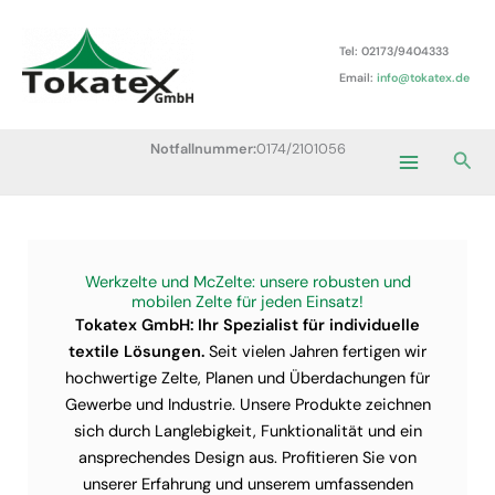
Zum
Main
Inhalt
Tel: 02173/9404333
Menu
springen
Email:
info@tokatex.de
Notfallnummer:
0174/2101056
Suc
Werkzelte und McZelte: unsere robusten und
mobilen Zelte für jeden Einsatz!
Tokatex GmbH: Ihr Spezialist für individuelle
textile Lösungen.
Seit vielen Jahren fertigen wir
hochwertige Zelte, Planen und Überdachungen für
Gewerbe und Industrie. Unsere Produkte zeichnen
sich durch Langlebigkeit, Funktionalität und ein
ansprechendes Design aus. Profitieren Sie von
unserer Erfahrung und unserem umfassenden