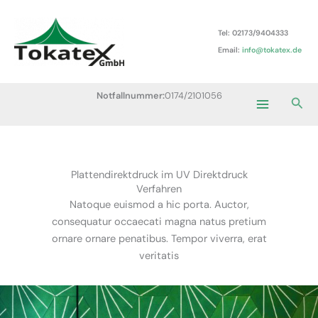
Zum
Main
Inhalt
Tel: 02173/9404333
Menu
springen
Email:
info@tokatex.de
Notfallnummer:
0174/2101056
Suc
Plattendirektdruck im UV Direktdruck
Verfahren
Natoque euismod a hic porta. Auctor,
consequatur occaecati magna natus pretium
ornare ornare penatibus. Tempor viverra, erat
veritatis