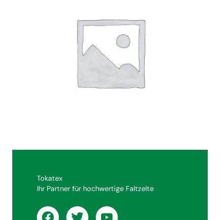
Tokatex
Ihr Partner für hochwertige Faltzelte
F
T
Y