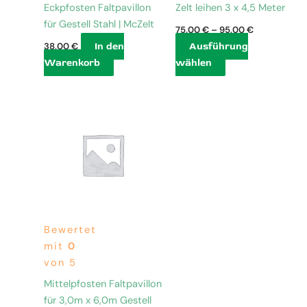
Produktseite
Eckpfosten Faltpavillon
Zelt leihen 3 x 4,5 Meter
gewählt
für Gestell Stahl | McZelt
75,00
€
–
95,00
€
werden
In den
Ausführung
38,00
€
Warenkorb
wählen
Bewertet
mit
0
von 5
Mittelpfosten Faltpavillon
für 3,0m x 6,0m Gestell