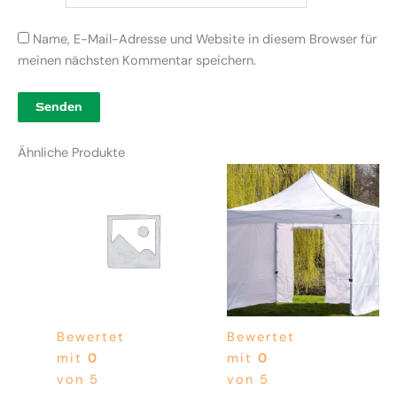
Name, E-Mail-Adresse und Website in diesem Browser für
meinen nächsten Kommentar speichern.
Ähnliche Produkte
Preisspanne
Dieses
75,00 €
Produkt
bis
weist
95,00 €
mehrere
Varianten
auf.
Die
Optionen
Bewertet
Bewertet
können
mit
0
mit
0
auf
von 5
von 5
der