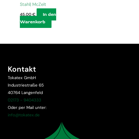
Stahl| McZelt
In den
45,00
€
Warenkorb
Kontakt
Tokatex GmbH
Industriestraße 65
40764 Langenfeld
02173 - 9404333
Oder per Mail unter:
info@tokatex.de